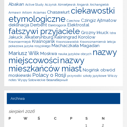
Abakan
Active Study
Aczyńsk
Almietjewsk
Angarsk
Archangielsk
ciekawostki
Chasawiurt
Armawir
Artiom
Arzamas
etymologiczne
Czingiz Ajtmatow
Czechow
deklinacja
Derbent
Elektrostal
Elektrogorsk
fałszywi przyjaciele
Grozny
Irkuck
Istra
Jakuck
Jekaterynburg
Kaliningrad
Korolow
Krasnojarsk
Krasnoarmiejsk
Krasnozawodsk
Krasnoznamiensk
lekcja
Machaczkała
Magadan
pokazowa języka rosyjskiego
nazwy
Mariusz Wilk
Moskwa
nauka języków obcych
miejscowości
nazwy
mieszkańców miast
Nogińsk
obwód
Polacy o Rosji
moskiewski
przyrostki
szkoły językowe
Wilczy
notes
Wyspy Sołowieckie
безалаберный
Archiwa
sierpień 2026
P
W
Ś
C
P
S
N
1
2