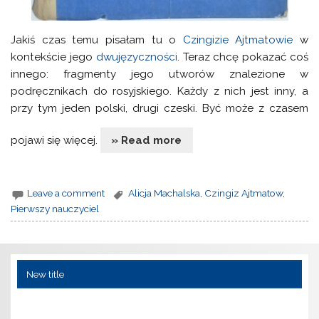
Jakiś czas temu pisałam tu o
Czingizie Ajtmatowie
w
kontekście jego
dwujęzyczności
. Teraz chcę pokazać coś
innego: fragmenty jego utworów znalezione w
podręcznikach do rosyjskiego. Każdy z nich jest inny, a
przy tym jeden polski, drugi czeski. Być może z czasem
pojawi się więcej.
» Read more
Leave a comment
Alicja Machalska
,
Czingiz Ajtmatow
,
Pierwszy nauczyciel
New title