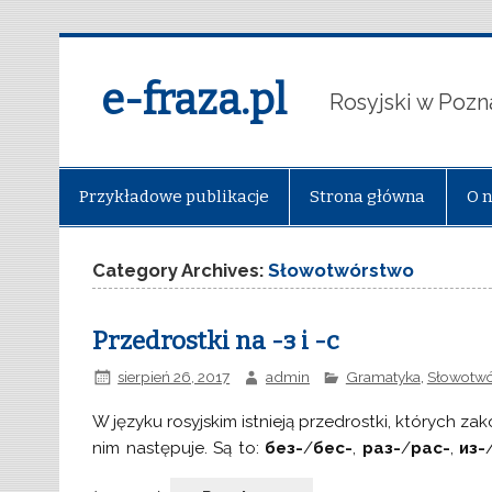
e-fraza.pl
Rosyjski w Pozn
Przykładowe publikacje
Strona główna
O 
Category Archives:
Słowotwórstwo
Przedrostki na -з i -с
sierpień 26, 2017
admin
Gramatyka
,
Słowotwó
W języku rosyjskim istnieją przedrostki, których za
nim następuje. Są to:
без-
/
бес-
,
раз-
/
рас-
,
из-