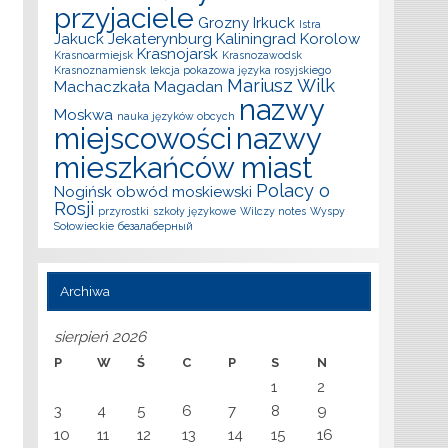
przyjaciele
Grozny
Irkuck
Istra
Jakuck
Jekaterynburg
Kaliningrad
Korolow
Krasnojarsk
Krasnoarmiejsk
Krasnozawodsk
Krasnoznamiensk
lekcja pokazowa języka rosyjskiego
Mariusz Wilk
Machaczkała
Magadan
nazwy
Moskwa
nauka języków obcych
miejscowości
nazwy
mieszkańców miast
Polacy o
Nogińsk
obwód moskiewski
Rosji
przyrostki
szkoły językowe
Wilczy notes
Wyspy
Sołowieckie
безалаберный
Archiwa
sierpień 2026
P
W
Ś
C
P
S
N
1
2
3
4
5
6
7
8
9
10
11
12
13
14
15
16