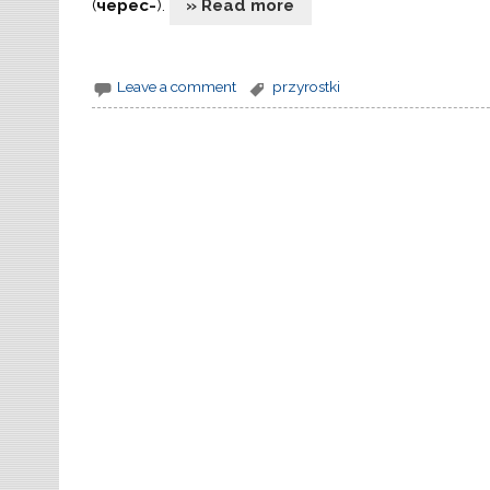
(
черес-
).
» Read more
Leave a comment
przyrostki