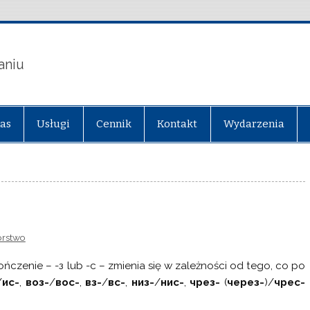
aniu
nas
Usługi
Cennik
Kontakt
Wydarzenia
rstwo
kończenie – -з lub -с – zmienia się w zależności od tego, co po
/
ис-
,
воз-
/
вос-
,
вз-
/
вс-
,
низ-
/
нис-
,
чрез-
(
через-
)/
чрес-