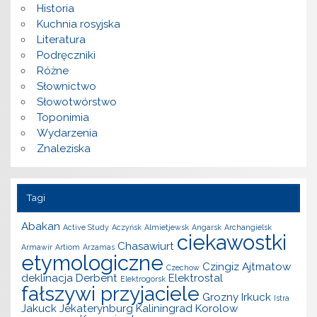
Historia
Kuchnia rosyjska
Literatura
Podręczniki
Różne
Słownictwo
Słowotwórstwo
Toponimia
Wydarzenia
Znaleziska
Tagi
Abakan
Active Study
Aczyńsk
Almietjewsk
Angarsk
Archangielsk
ciekawostki
Chasawiurt
Armawir
Artiom
Arzamas
etymologiczne
Czingiz Ajtmatow
Czechow
deklinacja
Derbent
Elektrostal
Elektrogorsk
fałszywi przyjaciele
Grozny
Irkuck
Istra
Jakuck
Jekaterynburg
Kaliningrad
Korolow