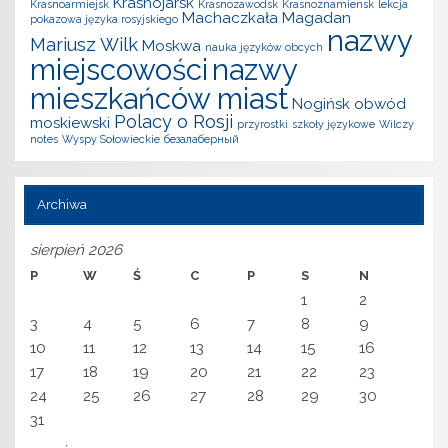
Krasnojarsk
Krasnoarmiejsk
Krasnozawodsk
Krasnoznamiensk
lekcja
Machaczkała
Magadan
pokazowa języka rosyjskiego
nazwy
Mariusz Wilk
Moskwa
nauka języków obcych
miejscowości
nazwy
mieszkańców miast
Nogińsk
obwód
Polacy o Rosji
moskiewski
przyrostki
szkoły językowe
Wilczy
notes
Wyspy Sołowieckie
безалаберный
Archiwa
sierpień 2026
P
W
Ś
C
P
S
N
1
2
3
4
5
6
7
8
9
10
11
12
13
14
15
16
17
18
19
20
21
22
23
24
25
26
27
28
29
30
31