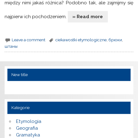
między nimi jakaś różnica? Podobno tak, ale zajmijmy się
najpierw ich pochodzeniem.
» Read more
Leave a comment
ciekawostki etymologiczne
,
брюки
,
штаны
New title
Kategorie
Etymologia
Geografia
Gramatyka