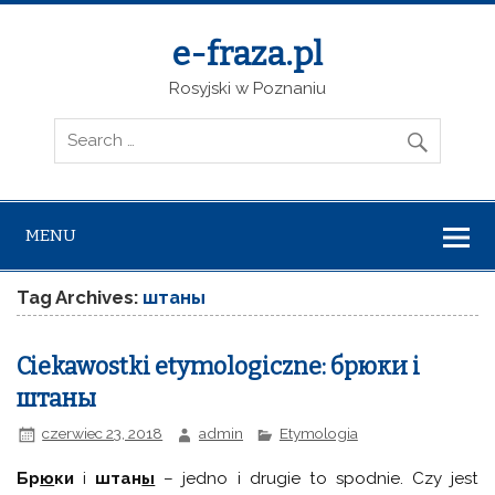
e-fraza.pl
Rosyjski w Poznaniu
MENU
Tag Archives:
штаны
Ciekawostki etymologiczne: брюки i
штаны
czerwiec 23, 2018
admin
Etymologia
Бр
ю
ки
i
штан
ы
– jedno i drugie to spodnie. Czy jest