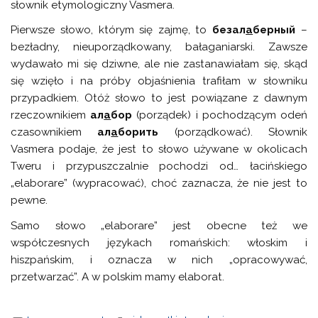
słownik etymologiczny Vasmera.
Pierwsze słowo, którym się zajmę, to
безал
а
берный
–
bezładny, nieuporządkowany, bałaganiarski. Zawsze
wydawało mi się dziwne, ale nie zastanawiałam się, skąd
się wzięło i na próby objaśnienia trafiłam w słowniku
przypadkiem. Otóż słowo to jest powiązane z dawnym
rzeczownikiem
ал
а
бор
(porządek) i pochodzącym odeń
czasownikiem
ал
а
борить
(porządkować). Słownik
Vasmera podaje, że jest to słowo używane w okolicach
Tweru i przypuszczalnie pochodzi od… łacińskiego
„elaborare” (wypracować), choć zaznacza, że nie jest to
pewne.
Samo słowo „elaborare” jest obecne też we
współczesnych językach romańskich: włoskim i
hiszpańskim, i oznacza w nich „opracowywać,
przetwarzać”. A w polskim mamy elaborat.