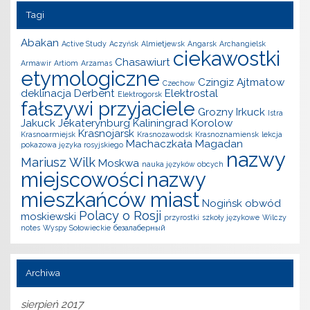
Tagi
Abakan
Active Study
Aczyńsk
Almietjewsk
Angarsk
Archangielsk
ciekawostki
Chasawiurt
Armawir
Artiom
Arzamas
etymologiczne
Czingiz Ajtmatow
Czechow
deklinacja
Derbent
Elektrostal
Elektrogorsk
fałszywi przyjaciele
Grozny
Irkuck
Istra
Jakuck
Jekaterynburg
Kaliningrad
Korolow
Krasnojarsk
Krasnoarmiejsk
Krasnozawodsk
Krasnoznamiensk
lekcja
Machaczkała
Magadan
pokazowa języka rosyjskiego
nazwy
Mariusz Wilk
Moskwa
nauka języków obcych
miejscowości
nazwy
mieszkańców miast
Nogińsk
obwód
Polacy o Rosji
moskiewski
przyrostki
szkoły językowe
Wilczy
notes
Wyspy Sołowieckie
безалаберный
Archiwa
sierpień 2017