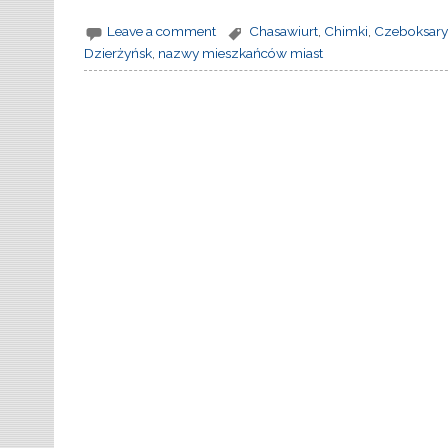
Leave a comment
Chasawiurt
,
Chimki
,
Czeboksary
Dzierżyńsk
,
nazwy mieszkańców miast