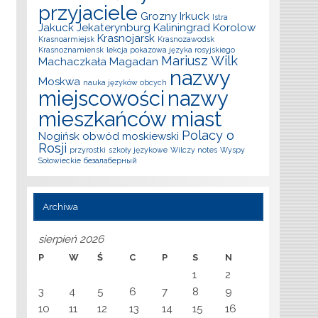
przyjaciele
Grozny
Irkuck
Istra
Jakuck
Jekaterynburg
Kaliningrad
Korolow
Krasnojarsk
Krasnoarmiejsk
Krasnozawodsk
Krasnoznamiensk
lekcja pokazowa języka rosyjskiego
Mariusz Wilk
Machaczkała
Magadan
nazwy
Moskwa
nauka języków obcych
miejscowości
nazwy
mieszkańców miast
Polacy o
Nogińsk
obwód moskiewski
Rosji
przyrostki
szkoły językowe
Wilczy notes
Wyspy
Sołowieckie
безалаберный
Archiwa
sierpień 2026
P
W
Ś
C
P
S
N
1
2
3
4
5
6
7
8
9
10
11
12
13
14
15
16