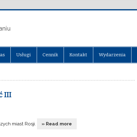
aniu
nas
Usługi
Cennik
Kontakt
Wydarzenia
 III
ych miast Rosji.
» Read more