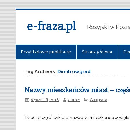
e-fraza.pl
Rosyjski w Pozn
Przykładowe publikacje
Strona główna
O 
Tag Archives:
Dimitrowgrad
Nazwy mieszkańców miast – część
styczeń 6, 2018
admin
Geografia
Trzecia część cyklu o nazwach mieszkańców większ