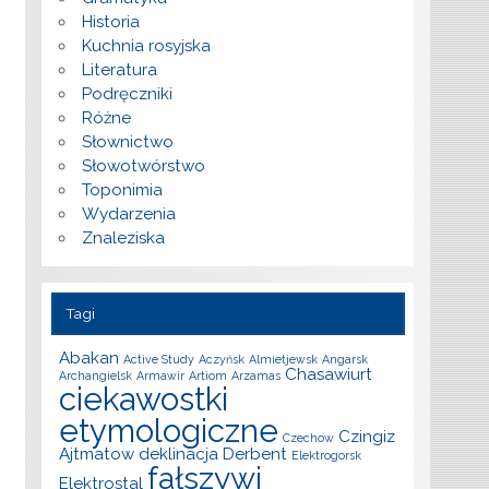
Historia
Kuchnia rosyjska
Literatura
Podręczniki
Różne
Słownictwo
Słowotwórstwo
Toponimia
Wydarzenia
Znaleziska
Tagi
Abakan
Active Study
Aczyńsk
Almietjewsk
Angarsk
Chasawiurt
Archangielsk
Armawir
Artiom
Arzamas
ciekawostki
etymologiczne
Czingiz
Czechow
Ajtmatow
deklinacja
Derbent
Elektrogorsk
fałszywi
Elektrostal