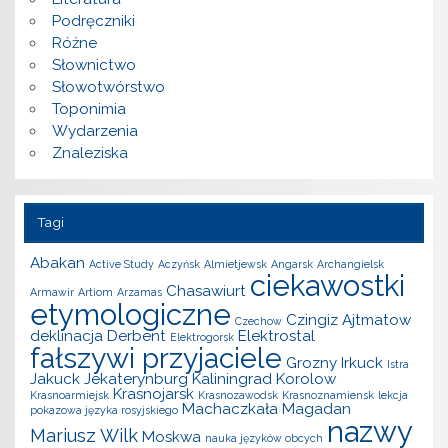
Podręczniki
Różne
Słownictwo
Słowotwórstwo
Toponimia
Wydarzenia
Znaleziska
Tagi
Abakan
Active Study
Aczyńsk
Almietjewsk
Angarsk
Archangielsk
ciekawostki
Chasawiurt
Armawir
Artiom
Arzamas
etymologiczne
Czingiz Ajtmatow
Czechow
deklinacja
Derbent
Elektrostal
Elektrogorsk
fałszywi przyjaciele
Grozny
Irkuck
Istra
Jakuck
Jekaterynburg
Kaliningrad
Korolow
Krasnojarsk
Krasnoarmiejsk
Krasnozawodsk
Krasnoznamiensk
lekcja
Machaczkała
Magadan
pokazowa języka rosyjskiego
nazwy
Mariusz Wilk
Moskwa
nauka języków obcych