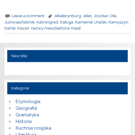
Leave a comment
Jekaterynburg
,
Jelec
,
Joszkar-Oła
,
Jużnosachalińsk
,
Kaliningrad
,
Kaługa
,
Kamieńsk Uralski
,
Kamyszyn
,
Kańsk
,
Kazań
,
nazwy mieszkańców miast
New title
Kategorie
Etymologia
Geografia
Gramatyka
Historia
Kuchnia rosyjska
Literatura