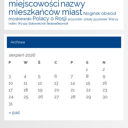
miejscowości
nazwy
mieszkańców miast
Nogińsk
obwód
Polacy o Rosji
moskiewski
przyrostki
szkoły językowe
Wilczy
notes
Wyspy Sołowieckie
безалаберный
Archiwa
sierpień 2026
P
W
Ś
C
P
S
N
1
2
3
4
5
6
7
8
9
10
11
12
13
14
15
16
17
18
19
20
21
22
23
24
25
26
27
28
29
30
31
« paź