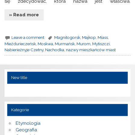
się zdecydować, która nazwa jest właściwa.
» Read more
Leave a comment
Magnitogorsk
,
Majkop
,
Miass
,
Mieżdurieczeńsk
,
Moskwa
,
Murmańsk
,
Murom
,
Mytiszczi
,
Nabierieżnyje Czełny
,
Nachodka
,
nazwy mieszkańców miast
New title
Kategorie
Etymologia
Geografia