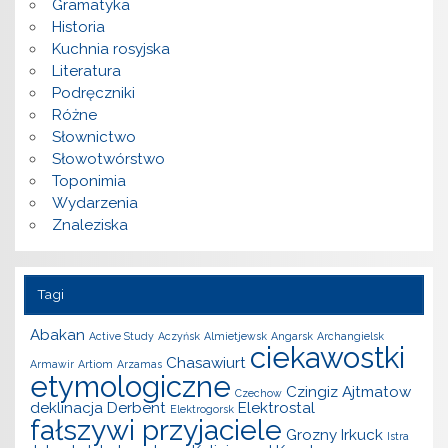
Gramatyka
Historia
Kuchnia rosyjska
Literatura
Podręczniki
Różne
Słownictwo
Słowotwórstwo
Toponimia
Wydarzenia
Znaleziska
Tagi
Abakan
Active Study
Aczyńsk
Almietjewsk
Angarsk
Archangielsk
ciekawostki
Chasawiurt
Armawir
Artiom
Arzamas
etymologiczne
Czingiz Ajtmatow
Czechow
deklinacja
Derbent
Elektrostal
Elektrogorsk
fałszywi przyjaciele
Grozny
Irkuck
Istra