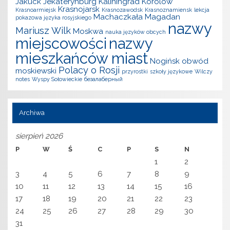
Jakuck
Jekaterynburg
Kaliningrad
Korolow
Krasnojarsk
Krasnoarmiejsk
Krasnozawodsk
Krasnoznamiensk
lekcja
Machaczkała
Magadan
pokazowa języka rosyjskiego
nazwy
Mariusz Wilk
Moskwa
nauka języków obcych
miejscowości
nazwy
mieszkańców miast
Nogińsk
obwód
Polacy o Rosji
moskiewski
przyrostki
szkoły językowe
Wilczy
notes
Wyspy Sołowieckie
безалаберный
Archiwa
sierpień 2026
P
W
Ś
C
P
S
N
1
2
3
4
5
6
7
8
9
10
11
12
13
14
15
16
17
18
19
20
21
22
23
24
25
26
27
28
29
30
31