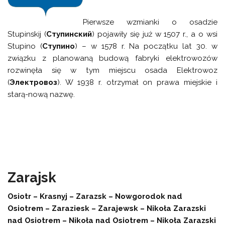
Pierwsze wzmianki o osadzie
Stupinskij (
Ступинский
) pojawiły się już w 1507 r., a o wsi
Stupino (
Ступино
) – w 1578 r. Na początku lat 30. w
związku z planowaną budową fabryki elektrowozów
rozwinęła się w tym miejscu osada Elektrowoz
(
Электровоз
). W 1938 r. otrzymał on prawa miejskie i
starą-nową nazwę.
Zarajsk
Osiotr – Krasnyj – Zarazsk – Nowgorodok nad
Osiotrem – Zaraziesk – Zarajewsk – Nikoła Zarazski
nad Osiotrem – Nikoła nad Osiotrem – Nikoła Zarazski