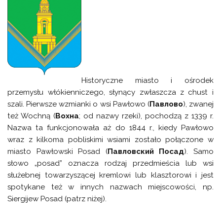
Historyczne miasto i ośrodek
przemysłu włókienniczego, słynący zwłaszcza z chust i
szali. Pierwsze wzmianki o wsi Pawłowo (
Павлово
), zwanej
też Wochną (
Вохна
; od nazwy rzeki), pochodzą z 1339 r.
Nazwa ta funkcjonowała aż do 1844 r., kiedy Pawłowo
wraz z kilkoma pobliskimi wsiami zostało połączone w
miasto Pawłowski Posad (
Павловский Посад
). Samo
słowo „posad” oznacza rodzaj przedmieścia lub wsi
służebnej towarzyszącej kremlowi lub klasztorowi i jest
spotykane też w innych nazwach miejscowości, np.
Siergijew Posad (patrz niżej).