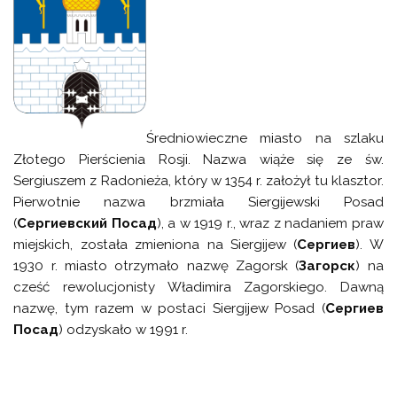
Średniowieczne miasto na szlaku
Złotego Pierścienia Rosji. Nazwa wiąże się ze św.
Sergiuszem z Radonieża, który w 1354 r. założył tu klasztor.
Pierwotnie nazwa brzmiała Siergijewski Posad
(
Сергиевский Посад
), a w 1919 r., wraz z nadaniem praw
miejskich, została zmieniona na Siergijew (
Сергиев
). W
1930 r. miasto otrzymało nazwę Zagorsk (
Загорск
) na
cześć rewolucjonisty Władimira Zagorskiego. Dawną
nazwę, tym razem w postaci Siergijew Posad (
Сергиев
Посад
) odzyskało w 1991 r.