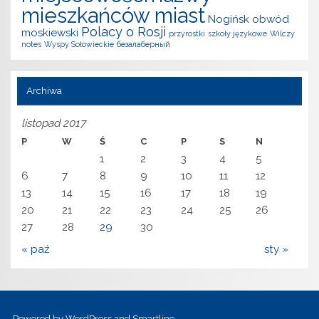
mieszkańców miast
Nogińsk
obwód
Polacy o Rosji
moskiewski
przyrostki
szkoły językowe
Wilczy
notes
Wyspy Sołowieckie
безалаберный
Archiwa
listopad 2017
P
W
Ś
C
P
S
N
1
2
3
4
5
6
7
8
9
10
11
12
13
14
15
16
17
18
19
20
21
22
23
24
25
26
27
28
29
30
« paź
sty »
Powered by
WordPress
and
Smartline
.