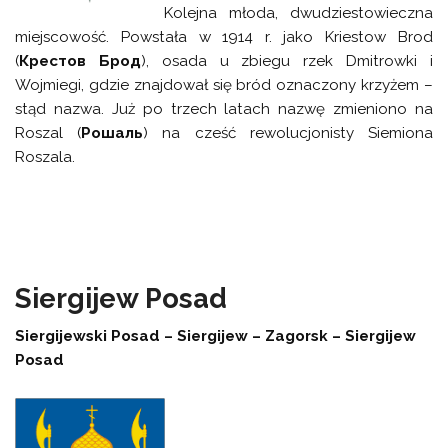
Kolejna młoda, dwudziestowieczna
miejscowość. Powstała w 1914 r. jako Kriestow Brod
(
Крестов Брод
), osada u zbiegu rzek Dmitrowki i
Wojmiegi, gdzie znajdował się bród oznaczony krzyżem –
stąd nazwa. Już po trzech latach nazwę zmieniono na
Roszal (
Рошаль
) na cześć rewolucjonisty Siemiona
Roszala.
Siergijew Posad
Siergijewski Posad – Siergijew – Zagorsk – Siergijew
Posad