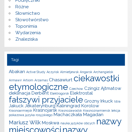
Podręczniki
Różne
Słownictwo
Słowotwórstwo
Toponimia
Wydarzenia
Znaleziska
Tagi
Abakan
Active Study
Aczyńsk
Almietjewsk
Angarsk
Archangielsk
ciekawostki
Chasawiurt
Armawir
Artiom
Arzamas
etymologiczne
Czingiz Ajtmatow
Czechow
deklinacja
Derbent
Elektrostal
Elektrogorsk
fałszywi przyjaciele
Grozny
Irkuck
Istra
Jakuck
Jekaterynburg
Kaliningrad
Korolow
Krasnojarsk
Krasnoarmiejsk
Krasnozawodsk
Krasnoznamiensk
lekcja
Machaczkała
Magadan
pokazowa języka rosyjskiego
nazwy
Mariusz Wilk
Moskwa
nauka języków obcych
miejscowości
nazwy