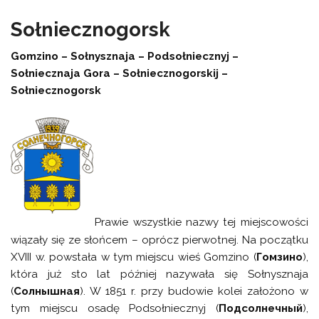
Sołniecznogorsk
Gomzino – Sołnysznaja – Podsołniecznyj –
Sołniecznaja Gora – Sołniecznogorskij –
Sołniecznogorsk
Prawie wszystkie nazwy tej miejscowości
wiązały się ze słońcem – oprócz pierwotnej. Na początku
XVIII w. powstała w tym miejscu wieś Gomzino (
Гомзино
),
która już sto lat później nazywała się Sołnysznaja
(
Солнышная
). W 1851 r. przy budowie kolei założono w
tym miejscu osadę Podsołniecznyj (
Подсолнечный
),