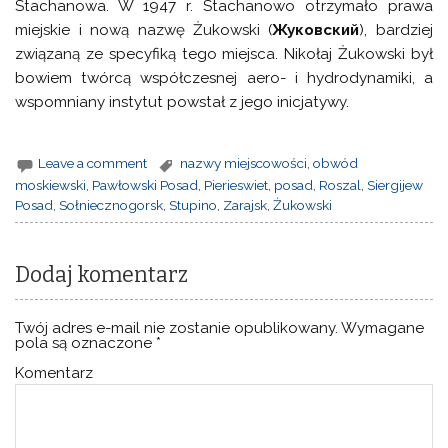
Stachanowa. W 1947 r. Stachanowo otrzymało prawa
miejskie i nową nazwę Żukowski (
Жуковский
), bardziej
związaną ze specyfiką tego miejsca. Nikołaj Żukowski był
bowiem twórcą współczesnej aero- i hydrodynamiki, a
wspomniany instytut powstał z jego inicjatywy.
Leave a comment
nazwy miejscowości
,
obwód
moskiewski
,
Pawłowski Posad
,
Pierieswiet
,
posad
,
Roszal
,
Siergijew
Posad
,
Sołniecznogorsk
,
Stupino
,
Zarajsk
,
Żukowski
Dodaj komentarz
Twój adres e-mail nie zostanie opublikowany.
Wymagane
pola są oznaczone
*
Komentarz