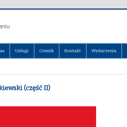
aniu
nas
Usługi
Cennik
Kontakt
Wydarzenia
ewski (część II)
a