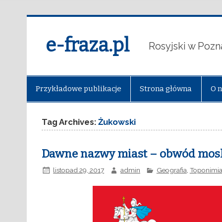
e-fraza.pl
Rosyjski w Pozn
Przykładowe publikacje
Strona główna
O 
Tag Archives:
Żukowski
Dawne nazwy miast – obwód moski
listopad 29, 2017
admin
Geografia
,
Toponimi