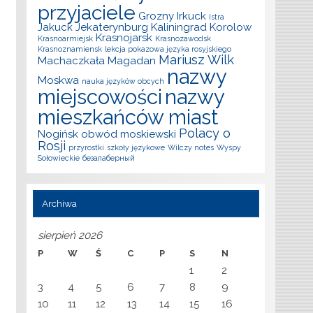
przyjaciele
Grozny
Irkuck
Istra
Jakuck
Jekaterynburg
Kaliningrad
Korolow
Krasnojarsk
Krasnoarmiejsk
Krasnozawodsk
Krasnoznamiensk
lekcja pokazowa języka rosyjskiego
Mariusz Wilk
Machaczkała
Magadan
nazwy
Moskwa
nauka języków obcych
miejscowości
nazwy
mieszkańców miast
Polacy o
Nogińsk
obwód moskiewski
Rosji
przyrostki
szkoły językowe
Wilczy notes
Wyspy
Sołowieckie
безалаберный
Archiwa
sierpień 2026
P
W
Ś
C
P
S
N
1
2
3
4
5
6
7
8
9
10
11
12
13
14
15
16