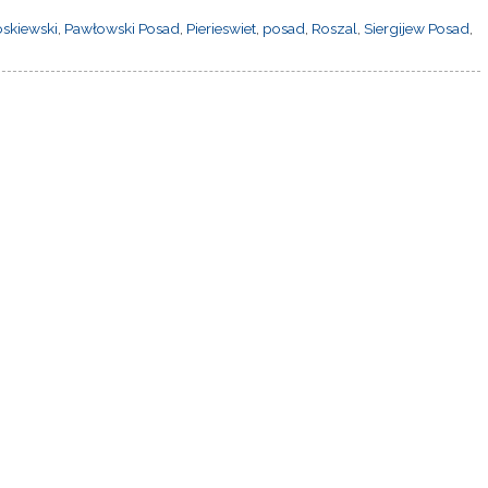
skiewski
,
Pawłowski Posad
,
Pierieswiet
,
posad
,
Roszal
,
Siergijew Posad
,