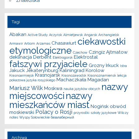
Znaleziska
Tagi
Abakan
Active Study
Aczyńsk
Almietjewsk
Angarsk
Archangielsk
ciekawostki
Chasawiurt
Armawir
Artiom
Arzamas
etymologiczne
Czingiz Ajtmatow
Czechow
deklinacja
Derbent
Elektrostal
Elektrogorsk
fałszywi przyjaciele
Grozny
Irkuck
Istra
Jakuck
Jekaterynburg
Kaliningrad
Korolow
Krasnojarsk
Krasnoarmiejsk
Krasnozawodsk
Krasnoznamiensk
lekcja
Machaczkała
Magadan
pokazowa języka rosyjskiego
nazwy
Mariusz Wilk
Moskwa
nauka języków obcych
miejscowości
nazwy
mieszkańców miast
Nogińsk
obwód
Polacy o Rosji
moskiewski
przyrostki
szkoły językowe
Wilczy
notes
Wyspy Sołowieckie
безалаберный
Archiwa