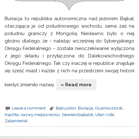
Buriacja to republika autonomiczna nad jeziorem Bajkał,
otaczająca je od południowego wschodu, sama zaś na
południu graniczy z Mongolią. Niedawno było o niej
głośno dlatego, że – należąc wcześniej do Syberyjskiego
Okręgu Federalnego – została nieoczekiwanie wyłączona
z jego składu i przyłączona do Dalekowschodniego
Okręgu Federalnego. Tak czy inaczej w republice znajduje
się sześć miast i każde z nich na przestrzeni swojej historii
kiedyś zmieniło nazwę.
» Read more
Leave a comment
Babuszkin
,
Buriacja
,
Gusinooziorsk
,
Kiachta
,
nazwy miejscowości
,
Siewierobajkalsk
,
Ułan-Ude
,
Zakamieńsk