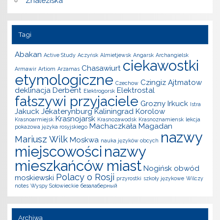
Znaleziska
Tagi
Abakan
Active Study
Aczyńsk
Almietjewsk
Angarsk
Archangielsk
ciekawostki
Chasawiurt
Armawir
Artiom
Arzamas
etymologiczne
Czingiz Ajtmatow
Czechow
deklinacja
Derbent
Elektrostal
Elektrogorsk
fałszywi przyjaciele
Grozny
Irkuck
Istra
Jakuck
Jekaterynburg
Kaliningrad
Korolow
Krasnojarsk
Krasnoarmiejsk
Krasnozawodsk
Krasnoznamiensk
lekcja
Machaczkała
Magadan
pokazowa języka rosyjskiego
nazwy
Mariusz Wilk
Moskwa
nauka języków obcych
miejscowości
nazwy
mieszkańców miast
Nogińsk
obwód
Polacy o Rosji
moskiewski
przyrostki
szkoły językowe
Wilczy
notes
Wyspy Sołowieckie
безалаберный
Archiwa