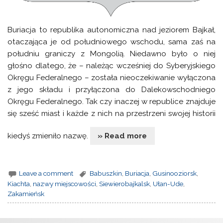
Buriacja to republika autonomiczna nad jeziorem Bajkał,
otaczająca je od południowego wschodu, sama zaś na
południu graniczy z Mongolią. Niedawno było o niej
głośno dlatego, że – należąc wcześniej do Syberyjskiego
Okręgu Federalnego – została nieoczekiwanie wyłączona
z jego składu i przyłączona do Dalekowschodniego
Okręgu Federalnego. Tak czy inaczej w republice znajduje
się sześć miast i każde z nich na przestrzeni swojej historii
kiedyś zmieniło nazwę.
» Read more
Leave a comment
Babuszkin
,
Buriacja
,
Gusinooziorsk
,
Kiachta
,
nazwy miejscowości
,
Siewierobajkalsk
,
Ułan-Ude
,
Zakamieńsk