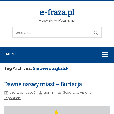
e-fraza.pl
Rosyjski w Poznaniu
MENU
Tag Archives:
Siewierobajkalsk
Dawne nazwy miast – Buriacja
czerwiec 5, 2018
admin
Geografia
,
Historia
,
Toponimia