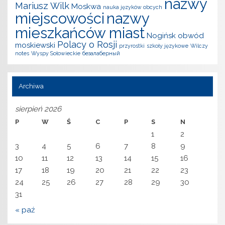
nazwy
Mariusz Wilk
Moskwa
nauka języków obcych
miejscowości
nazwy
mieszkańców miast
Nogińsk
obwód
Polacy o Rosji
moskiewski
przyrostki
szkoły językowe
Wilczy
notes
Wyspy Sołowieckie
безалаберный
Archiwa
sierpień 2026
P
W
Ś
C
P
S
N
1
2
3
4
5
6
7
8
9
10
11
12
13
14
15
16
17
18
19
20
21
22
23
24
25
26
27
28
29
30
31
« paź