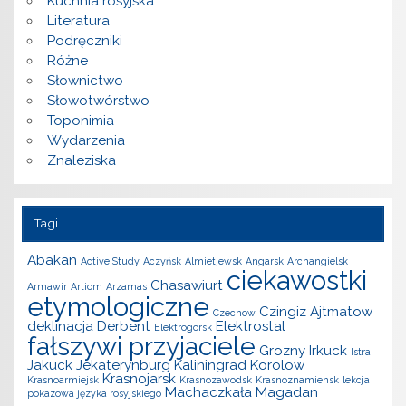
Kuchnia rosyjska
Literatura
Podręczniki
Różne
Słownictwo
Słowotwórstwo
Toponimia
Wydarzenia
Znaleziska
Tagi
Abakan
Active Study
Aczyńsk
Almietjewsk
Angarsk
Archangielsk
ciekawostki
Chasawiurt
Armawir
Artiom
Arzamas
etymologiczne
Czingiz Ajtmatow
Czechow
deklinacja
Derbent
Elektrostal
Elektrogorsk
fałszywi przyjaciele
Grozny
Irkuck
Istra
Jakuck
Jekaterynburg
Kaliningrad
Korolow
Krasnojarsk
Krasnoarmiejsk
Krasnozawodsk
Krasnoznamiensk
lekcja
Machaczkała
Magadan
pokazowa języka rosyjskiego