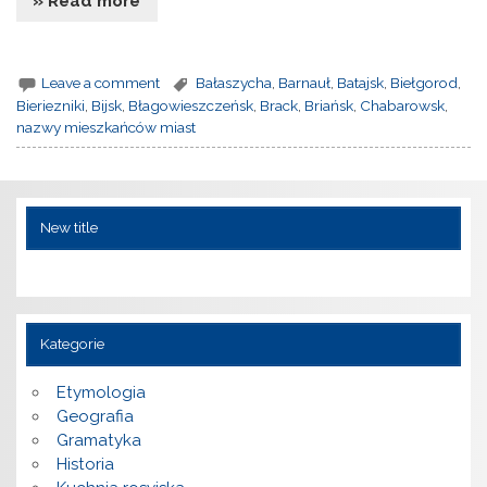
» Read more
Leave a comment
Bałaszycha
,
Barnauł
,
Batajsk
,
Biełgorod
,
Bieriezniki
,
Bijsk
,
Błagowieszczeńsk
,
Brack
,
Briańsk
,
Chabarowsk
,
nazwy mieszkańców miast
New title
Kategorie
Etymologia
Geografia
Gramatyka
Historia