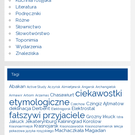
Kuchnia rosyjska
Literatura
Podręczniki
Różne
Słownictwo
Słowotwórstwo
Toponimia
Wydarzenia
Znaleziska
Tagi
Abakan
Active Study
Aczyńsk
Almietjewsk
Angarsk
Archangielsk
ciekawostki
Chasawiurt
Armawir
Artiom
Arzamas
etymologiczne
Czingiz Ajtmatow
Czechow
deklinacja
Derbent
Elektrostal
Elektrogorsk
fałszywi przyjaciele
Grozny
Irkuck
Istra
Jakuck
Jekaterynburg
Kaliningrad
Korolow
Krasnojarsk
Krasnoarmiejsk
Krasnozawodsk
Krasnoznamiensk
lekcja
Machaczkała
Magadan
pokazowa języka rosyjskiego