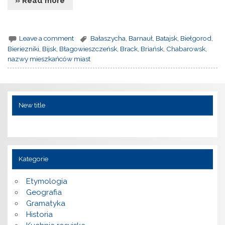
» Read more
Leave a comment
Bałaszycha
,
Barnauł
,
Batajsk
,
Biełgorod
,
Bieriezniki
,
Bijsk
,
Błagowieszczeńsk
,
Brack
,
Briańsk
,
Chabarowsk
,
nazwy mieszkańców miast
New title
Kategorie
Etymologia
Geografia
Gramatyka
Historia