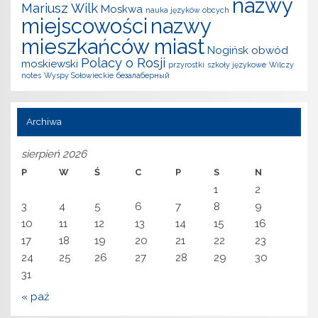
nazwy
Mariusz Wilk
Moskwa
nauka języków obcych
miejscowości
nazwy
mieszkańców miast
Nogińsk
obwód
Polacy o Rosji
moskiewski
przyrostki
szkoły językowe
Wilczy
notes
Wyspy Sołowieckie
безалаберный
Archiwa
sierpień 2026
P
W
Ś
C
P
S
N
1
2
3
4
5
6
7
8
9
10
11
12
13
14
15
16
17
18
19
20
21
22
23
24
25
26
27
28
29
30
31
« paź