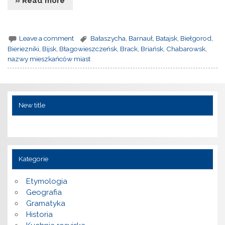
» Read more
Leave a comment
Bałaszycha
,
Barnauł
,
Batajsk
,
Biełgorod
,
Bieriezniki
,
Bijsk
,
Błagowieszczeńsk
,
Brack
,
Briańsk
,
Chabarowsk
,
nazwy mieszkańców miast
New title
Kategorie
Etymologia
Geografia
Gramatyka
Historia