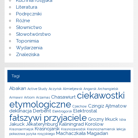
Kuchnia rosyjska
Literatura
Podręczniki
Różne
Słownictwo
Słowotwórstwo
Toponimia
Wydarzenia
Znaleziska
Tagi
Abakan
Active Study
Aczyńsk
Almietjewsk
Angarsk
Archangielsk
ciekawostki
Chasawiurt
Armawir
Artiom
Arzamas
etymologiczne
Czingiz Ajtmatow
Czechow
deklinacja
Derbent
Elektrostal
Elektrogorsk
fałszywi przyjaciele
Grozny
Irkuck
Istra
Jakuck
Jekaterynburg
Kaliningrad
Korolow
Krasnojarsk
Krasnoarmiejsk
Krasnozawodsk
Krasnoznamiensk
lekcja
Machaczkała
Magadan
pokazowa języka rosyjskiego