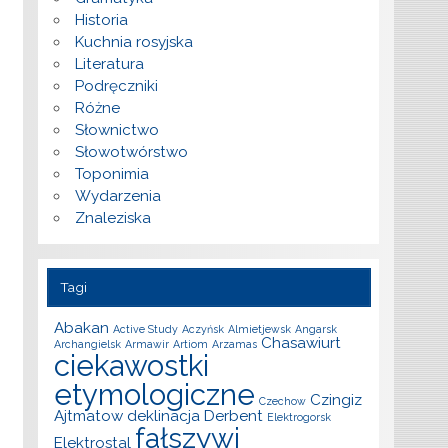
Historia
Kuchnia rosyjska
Literatura
Podręczniki
Różne
Słownictwo
Słowotwórstwo
Toponimia
Wydarzenia
Znaleziska
Tagi
Abakan
Active Study
Aczyńsk
Almietjewsk
Angarsk
Chasawiurt
Archangielsk
Armawir
Artiom
Arzamas
ciekawostki
etymologiczne
Czingiz
Czechow
Ajtmatow
deklinacja
Derbent
Elektrogorsk
fałszywi
Elektrostal