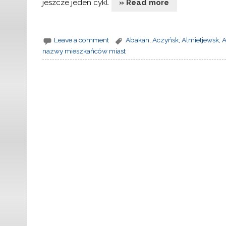
jeszcze jeden cykl.
» Read more
Leave a comment
Abakan
,
Aczyńsk
,
Almietjewsk
,
A
nazwy mieszkańców miast