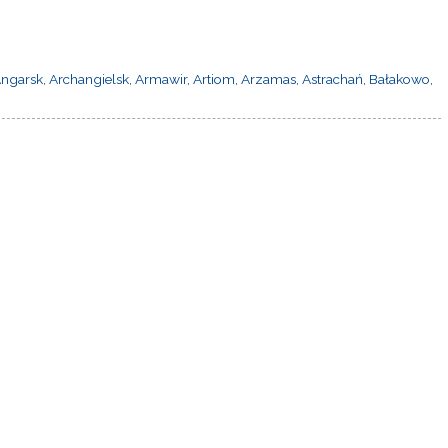
ngarsk
,
Archangielsk
,
Armawir
,
Artiom
,
Arzamas
,
Astrachań
,
Bałakowo
,