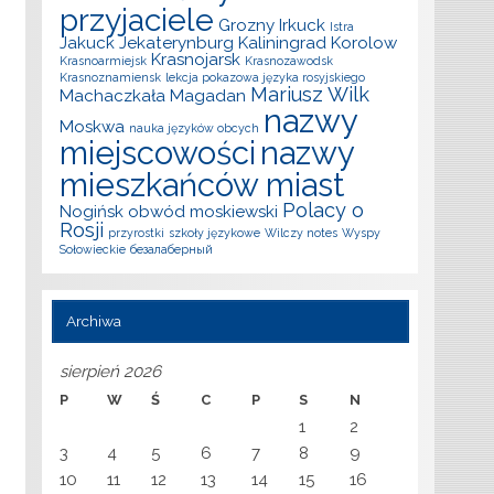
przyjaciele
Grozny
Irkuck
Istra
Jakuck
Jekaterynburg
Kaliningrad
Korolow
Krasnojarsk
Krasnoarmiejsk
Krasnozawodsk
Krasnoznamiensk
lekcja pokazowa języka rosyjskiego
Mariusz Wilk
Machaczkała
Magadan
nazwy
Moskwa
nauka języków obcych
miejscowości
nazwy
mieszkańców miast
Polacy o
Nogińsk
obwód moskiewski
Rosji
przyrostki
szkoły językowe
Wilczy notes
Wyspy
Sołowieckie
безалаберный
Archiwa
sierpień 2026
P
W
Ś
C
P
S
N
1
2
3
4
5
6
7
8
9
10
11
12
13
14
15
16