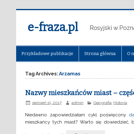
e-fraza.pl
Rosyjski w Pozn
Przykładowe publikacje
Strona główna
O 
Tag Archives:
Arzamas
Nazwy mieszkańców miast – część
sierpień 15, 2017
admin
Geografia
,
Historia
Niedawno zapowiedziałam cykl poświęcony
d
mieszkańcy tych miast? Warto się dowiedzieć, 