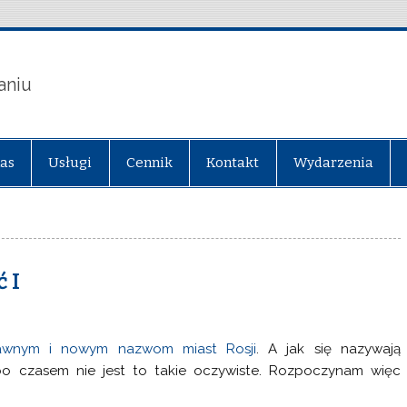
aniu
nas
Usługi
Cennik
Kontakt
Wydarzenia
 I
awnym i nowym nazwom miast Rosji
. A jak się nazywają
bo czasem nie jest to takie oczywiste. Rozpoczynam więc