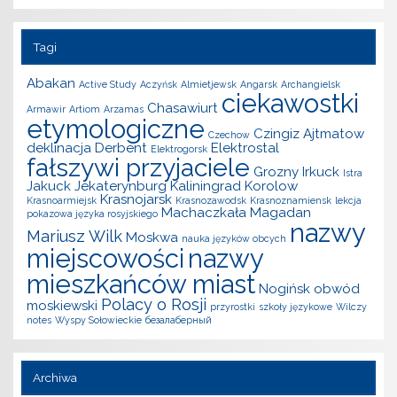
Tagi
Abakan
Active Study
Aczyńsk
Almietjewsk
Angarsk
Archangielsk
ciekawostki
Chasawiurt
Armawir
Artiom
Arzamas
etymologiczne
Czingiz Ajtmatow
Czechow
deklinacja
Derbent
Elektrostal
Elektrogorsk
fałszywi przyjaciele
Grozny
Irkuck
Istra
Jakuck
Jekaterynburg
Kaliningrad
Korolow
Krasnojarsk
Krasnoarmiejsk
Krasnozawodsk
Krasnoznamiensk
lekcja
Machaczkała
Magadan
pokazowa języka rosyjskiego
nazwy
Mariusz Wilk
Moskwa
nauka języków obcych
miejscowości
nazwy
mieszkańców miast
Nogińsk
obwód
Polacy o Rosji
moskiewski
przyrostki
szkoły językowe
Wilczy
notes
Wyspy Sołowieckie
безалаберный
Archiwa