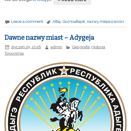
Leave a comment
Ałtaj
,
Gornoałtajsk
,
nazwy miejscowości
Dawne nazwy miast – Adygeja
styczeń 29, 2018
admin
Geografia
,
Historia
,
Toponimia