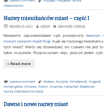
Leave a comment
Adygeja
,
Adygejsk
,
nazwy
miejscowości
Nazwy mieszkańców miast – część I
sierpień 15, 2017
admin
Geografia
,
Historia
Niedawno zapowiedziałam cykl poświęcony
dawnym i
nowym nazwom miast Rosji
. A jak się nazywają mieszkańcy
tych miast? Warto się dowiedzieć, bo czasem nie jest to
takie oczywiste. Rozpoczynam więc jeszcze jeden cykl.
» Read more
Leave a comment
Abakan
,
Aczyńsk
,
Almietjewsk
,
Angarsk
,
Archangielsk
,
Armawir
,
Artiom
,
Arzamas
,
Astrachań
,
Bałakowo
,
nazwy mieszkańców miast
Dawne i nowe nazwy miast