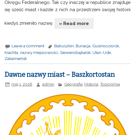
Okręgu Federalnego. Tak czy inaczej w republice znajduje
się sześć miast i każde z nich na przestrzeni swojej historii
kiedyś zmieniło nazwę.
» Read more
Leave a comment
Babuszkin
,
Buriacja
,
Gusinooziorsk
,
Kiachta
,
nazwy miejscowości
,
Siewierobajkalsk
,
Ułan-Ude
,
Zakamieńsk
Dawne nazwy miast – Baszkortostan
maj 1, 2018
admin
Geografia
,
Historia
,
Toponimia