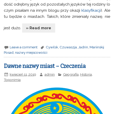
dość odrębny język od pozostałych języków tej rodziny (o
czym pisałam na innym blogu przy okazji
klasyfikacji
). Ale
tu będzie o miastach. Takich, które zmieniały nazwę, nie
jest dużo.
» Read more
Leave a comment
Cywilsk
,
Czuwaszja
,
Jadrin
,
Mariinskij
Posad
,
nazwy miejscowości
Dawne nazwy miast – Czeczenia
kwiecień 11, 2019
admin
Geografia
,
Historia
,
Toponimia