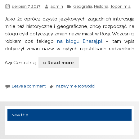
sierpień 7, 2017
admin
Geografia
,
Historia
,
Toponimia
Jako że oprócz czysto językowych zagadnień interesują
mnie też historyczne i geograficzne, chcę rozpocząć na
blogu cykl dotyczący zmian nazw miast w Rosji. Wcześniej
robiłam coś takiego
na blogu Enesaj.pl
– tam wpis
dotyczył zmian nazw w byłych republikach radzieckich
Azji Centralnej.
» Read more
Leave a comment
nazwy miejscowości
New title