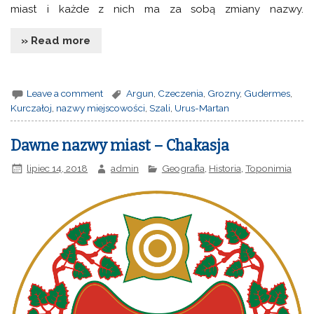
miast i każde z nich ma za sobą zmiany nazwy.
» Read more
Leave a comment
Argun
,
Czeczenia
,
Grozny
,
Gudermes
,
Kurczałoj
,
nazwy miejscowości
,
Szali
,
Urus-Martan
Dawne nazwy miast – Chakasja
lipiec 14, 2018
admin
Geografia
,
Historia
,
Toponimia