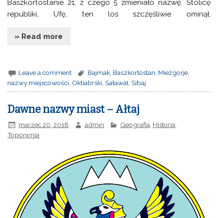
Baszkortostanie 21, z czego 5 zmieniało nazwę. Stolicę
republiki, Ufę, ten los szczęśliwie ominął.
» Read more
Leave a comment
Bajmak
,
Baszkortostan
,
Mieżgorje
,
nazwy miejscowości
,
Oktiabrski
,
Saławat
,
Sibaj
Dawne nazwy miast – Ałtaj
marzec 20, 2018
admin
Geografia
,
Historia
,
Toponimia