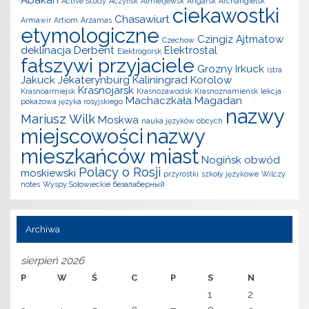
Active Study
Aczyńsk
Almietjewsk
Angarsk
Archangielsk
ciekawostki
Chasawiurt
Armawir
Artiom
Arzamas
etymologiczne
Czingiz Ajtmatow
Czechow
deklinacja
Derbent
Elektrostal
Elektrogorsk
fałszywi przyjaciele
Grozny
Irkuck
Istra
Jakuck
Jekaterynburg
Kaliningrad
Korolow
Krasnojarsk
Krasnoarmiejsk
Krasnozawodsk
Krasnoznamiensk
lekcja
Machaczkała
Magadan
pokazowa języka rosyjskiego
nazwy
Mariusz Wilk
Moskwa
nauka języków obcych
miejscowości
nazwy
mieszkańców miast
Nogińsk
obwód
Polacy o Rosji
moskiewski
przyrostki
szkoły językowe
Wilczy
notes
Wyspy Sołowieckie
безалаберный
Archiwa
sierpień 2026
P
W
Ś
C
P
S
N
1
2