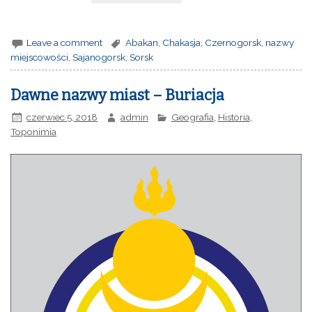
Leave a comment
Abakan
,
Chakasja
,
Czernogorsk
,
nazwy
miejscowości
,
Sajanogorsk
,
Sorsk
Dawne nazwy miast – Buriacja
czerwiec 5, 2018
admin
Geografia
,
Historia
,
Toponimia