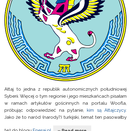
Ałtaj to jedna z republik autonomicznych południowej
Syberii. Więcej o tym regionie i jego mieszkańcach pisałam
w ramach artykułów gościnnych na portalu Woofla,
próbując odpowiedzieć na pytanie,
kim są Ałtajczycy
.
Jako że to naród (narody?) turkijski, temat ten pasowałby
też do blogu
Enesaj.pl
.
» Read more