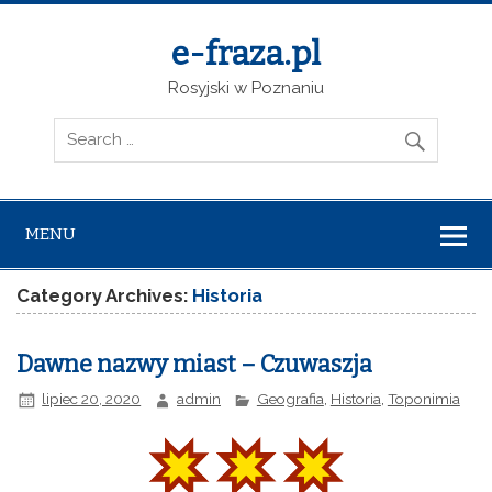
e-fraza.pl
Rosyjski w Poznaniu
MENU
Category Archives:
Historia
Dawne nazwy miast – Czuwaszja
lipiec 20, 2020
admin
Geografia
,
Historia
,
Toponimia