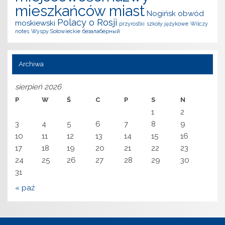
mieszkańców miast
Nogińsk
obwód
Polacy o Rosji
moskiewski
przyrostki
szkoły językowe
Wilczy
notes
Wyspy Sołowieckie
безалаберный
Archiwa
sierpień 2026
P
W
Ś
C
P
S
N
1
2
3
4
5
6
7
8
9
10
11
12
13
14
15
16
17
18
19
20
21
22
23
24
25
26
27
28
29
30
31
« paź