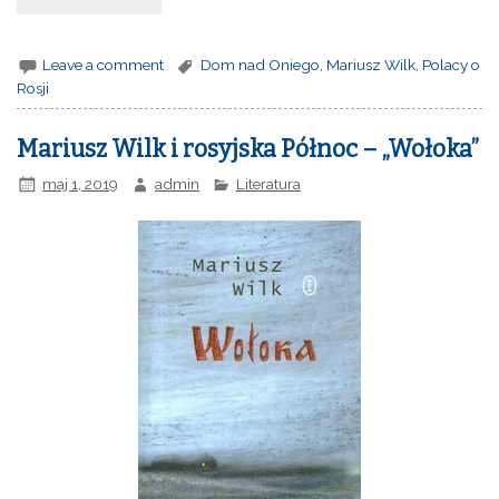
Leave a comment
Dom nad Oniego
,
Mariusz Wilk
,
Polacy o
Rosji
Mariusz Wilk i rosyjska Północ – „Wołoka”
maj 1, 2019
admin
Literatura