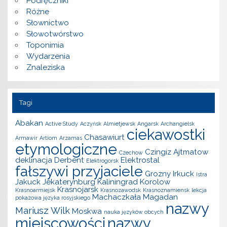
Podręczniki
Różne
Słownictwo
Słowotwórstwo
Toponimia
Wydarzenia
Znaleziska
Tagi
Abakan
Active Study
Aczyńsk
Almietjewsk
Angarsk
Archangielsk
ciekawostki
Chasawiurt
Armawir
Artiom
Arzamas
etymologiczne
Czingiz Ajtmatow
Czechow
deklinacja
Derbent
Elektrostal
Elektrogorsk
fałszywi przyjaciele
Grozny
Irkuck
Istra
Jakuck
Jekaterynburg
Kaliningrad
Korolow
Krasnojarsk
Krasnoarmiejsk
Krasnozawodsk
Krasnoznamiensk
lekcja
Machaczkała
Magadan
pokazowa języka rosyjskiego
nazwy
Mariusz Wilk
Moskwa
nauka języków obcych
miejscowości
nazwy