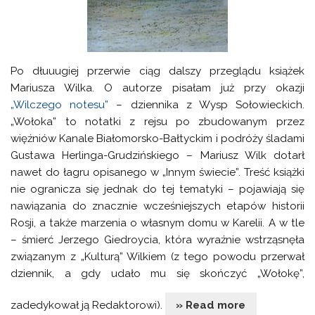
Po dłuuugiej przerwie ciąg dalszy przeglądu książek
Mariusza Wilka. O autorze pisałam już przy okazji
„Wilczego notesu”
– dziennika z Wysp Sołowieckich.
„Wołoka” to notatki z rejsu po zbudowanym przez
więźniów Kanale Białomorsko-Bałtyckim i podróży śladami
Gustawa Herlinga-Grudzińskiego – Mariusz Wilk dotarł
nawet do łagru opisanego w „Innym świecie”. Treść książki
nie ogranicza się jednak do tej tematyki – pojawiają się
nawiązania do znacznie wcześniejszych etapów historii
Rosji, a także marzenia o własnym domu w Karelii. A w tle
– śmierć Jerzego Giedroycia, która wyraźnie wstrząsnęła
związanym z „Kulturą” Wilkiem (z tego powodu przerwał
dziennik, a gdy udało mu się skończyć „Wołokę”,
zadedykował ją Redaktorowi).
» Read more