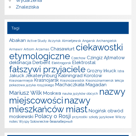
Wydarzenia
Znaleziska
Tagi
Abakan
Active Study
Aczyńsk
Almietjewsk
Angarsk
Archangielsk
ciekawostki
Chasawiurt
Armawir
Artiom
Arzamas
etymologiczne
Czingiz Ajtmatow
Czechow
deklinacja
Derbent
Elektrostal
Elektrogorsk
fałszywi przyjaciele
Grozny
Irkuck
Istra
Jakuck
Jekaterynburg
Kaliningrad
Korolow
Krasnojarsk
Krasnoarmiejsk
Krasnozawodsk
Krasnoznamiensk
lekcja
Machaczkała
Magadan
pokazowa języka rosyjskiego
nazwy
Mariusz Wilk
Moskwa
nauka języków obcych
miejscowości
nazwy
mieszkańców miast
Nogińsk
obwód
Polacy o Rosji
moskiewski
przyrostki
szkoły językowe
Wilczy
notes
Wyspy Sołowieckie
безалаберный