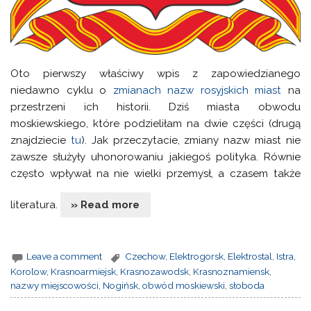
Oto pierwszy właściwy wpis z zapowiedzianego
niedawno cyklu o
zmianach nazw rosyjskich miast
na
przestrzeni ich historii. Dziś miasta obwodu
moskiewskiego, które podzieliłam na dwie części (drugą
znajdziecie
tu
). Jak przeczytacie, zmiany nazw miast nie
zawsze służyły uhonorowaniu jakiegoś polityka. Równie
często wpływał na nie wielki przemysł, a czasem także
literatura.
» Read more
Leave a comment
Czechow
,
Elektrogorsk
,
Elektrostal
,
Istra
,
Korolow
,
Krasnoarmiejsk
,
Krasnozawodsk
,
Krasnoznamiensk
,
nazwy miejscowości
,
Nogińsk
,
obwód moskiewski
,
słoboda