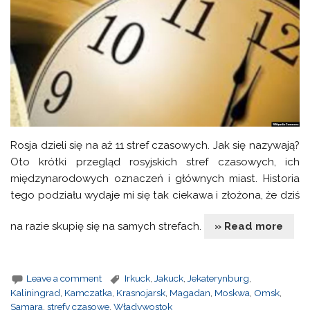
Rosja dzieli się na aż 11 stref czasowych. Jak się nazywają?
Oto krótki przegląd rosyjskich stref czasowych, ich
międzynarodowych oznaczeń i głównych miast. Historia
tego podziału wydaje mi się tak ciekawa i złożona, że dziś
na razie skupię się na samych strefach.
» Read more
Leave a comment
Irkuck
,
Jakuck
,
Jekaterynburg
,
Kaliningrad
,
Kamczatka
,
Krasnojarsk
,
Magadan
,
Moskwa
,
Omsk
,
Samara
,
strefy czasowe
,
Władywostok