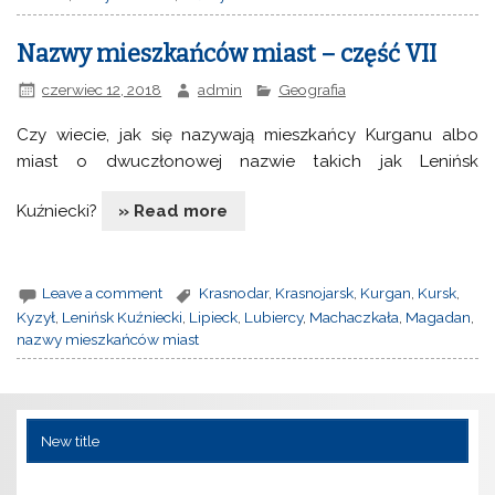
Nazwy mieszkańców miast – część VII
czerwiec 12, 2018
admin
Geografia
Czy wiecie, jak się nazywają mieszkańcy Kurganu albo
miast o dwuczłonowej nazwie takich jak Lenińsk
Kuźniecki?
» Read more
Leave a comment
Krasnodar
,
Krasnojarsk
,
Kurgan
,
Kursk
,
Kyzył
,
Lenińsk Kuźniecki
,
Lipieck
,
Lubiercy
,
Machaczkała
,
Magadan
,
nazwy mieszkańców miast
New title