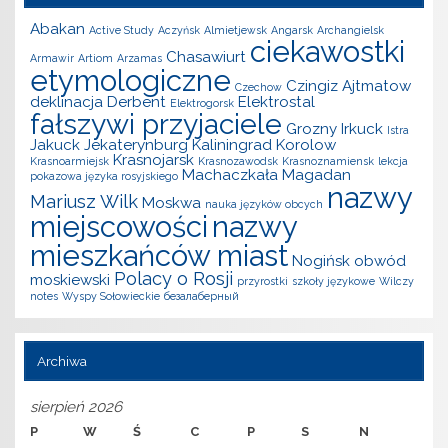
Abakan
Active Study
Aczyńsk
Almietjewsk
Angarsk
Archangielsk
ciekawostki
Chasawiurt
Armawir
Artiom
Arzamas
etymologiczne
Czingiz Ajtmatow
Czechow
deklinacja
Derbent
Elektrostal
Elektrogorsk
fałszywi przyjaciele
Grozny
Irkuck
Istra
Jakuck
Jekaterynburg
Kaliningrad
Korolow
Krasnojarsk
Krasnoarmiejsk
Krasnozawodsk
Krasnoznamiensk
lekcja
Machaczkała
Magadan
pokazowa języka rosyjskiego
nazwy
Mariusz Wilk
Moskwa
nauka języków obcych
miejscowości
nazwy
mieszkańców miast
Nogińsk
obwód
Polacy o Rosji
moskiewski
przyrostki
szkoły językowe
Wilczy
notes
Wyspy Sołowieckie
безалаберный
Archiwa
sierpień 2026
P
W
Ś
C
P
S
N