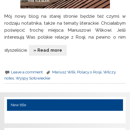
Mój nowy blog na starej stronie będzie też czymś w
rodzaju notatnika, także na tematy literackie. Chciałabym
poświęcić trochę miejsca Mariuszowi Wilkowi. Jeśli
interesują Was polskie relacje z Rosji, na pewno o nim
słyszeliście.
» Read more
Leave a comment
Mariusz Wilk
,
Polacy o Rosji
,
Wilczy
notes
,
Wyspy Sołowieckie
New title