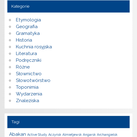
Kategorie
Etymologia
Geografia
Gramatyka
Historia
Kuchnia rosyjska
Literatura
Podręczniki
Różne
Słownictwo
Słowotwórstwo
Toponimia
Wydarzenia
Znaleziska
Tagi
Abakan
Active Study
Aczyńsk
Almietjewsk
Angarsk
Archangielsk