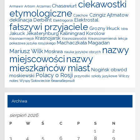
ciekawostki
Chasawiurt
Armawir
Artiom
Arzamas
etymologiczne
Czingiz Ajtmatow
Czechow
deklinacja
Derbent
Elektrostal
Elektrogorsk
fałszywi przyjaciele
Grozny
Irkuck
Istra
Jakuck
Jekaterynburg
Kaliningrad
Korolow
Krasnojarsk
Krasnoarmiejsk
Krasnozawodsk
Krasnoznamiensk
lekcja
Machaczkała
Magadan
pokazowa języka rosyjskiego
nazwy
Mariusz Wilk
Moskwa
nauka języków obcych
miejscowości
nazwy
mieszkańców miast
Nogińsk
obwód
Polacy o Rosji
moskiewski
przyrostki
szkoły językowe
Wilczy
notes
Wyspy Sołowieckie
безалаберный
Archiwa
sierpień 2026
P
W
Ś
C
P
S
N
1
2
3
4
5
6
7
8
9