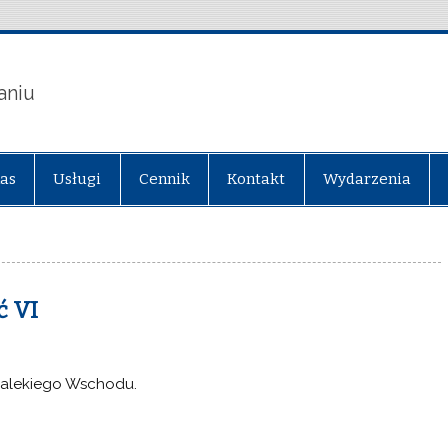
aniu
nas
Usługi
Cennik
Kontakt
Wydarzenia
ć VI
 Dalekiego Wschodu.