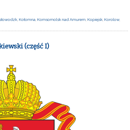
isłowodzk
,
Kołomna
,
Komsomolsk nad Amurem
,
Kopiejsk
,
Korolow
,
ewski (część I)