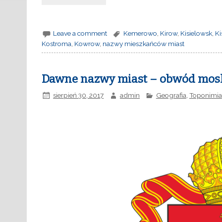
Leave a comment
Kemerowo
,
Kirow
,
Kisielowsk
,
K
Kostroma
,
Kowrow
,
nazwy mieszkańców miast
Dawne nazwy miast – obwód moski
sierpień 30, 2017
admin
Geografia
,
Toponimia