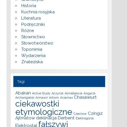
Historia
Kuchnia rosyjska
Literatura
Podręczniki
Różne
Słownictwo
Słowotwórstwo
Toponimia
Wydarzenia
Znaleziska
Tagi
Abakan
Active Study
Aczyńsk
Almietjewsk
Angarsk
Chasawiurt
Archangielsk
Armawir
Artiom
Arzamas
ciekawostki
etymologiczne
Czingiz
Czechow
Ajtmatow
deklinacja
Derbent
Elektrogorsk
fałszywi
Elektrostal