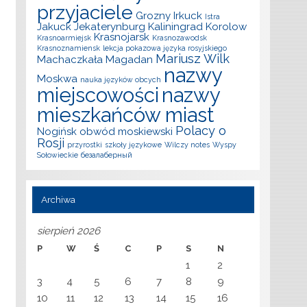
przyjaciele
Grozny
Irkuck
Istra
Jakuck
Jekaterynburg
Kaliningrad
Korolow
Krasnojarsk
Krasnoarmiejsk
Krasnozawodsk
Krasnoznamiensk
lekcja pokazowa języka rosyjskiego
Mariusz Wilk
Machaczkała
Magadan
nazwy
Moskwa
nauka języków obcych
miejscowości
nazwy
mieszkańców miast
Polacy o
Nogińsk
obwód moskiewski
Rosji
przyrostki
szkoły językowe
Wilczy notes
Wyspy
Sołowieckie
безалаберный
Archiwa
sierpień 2026
P
W
Ś
C
P
S
N
1
2
3
4
5
6
7
8
9
10
11
12
13
14
15
16