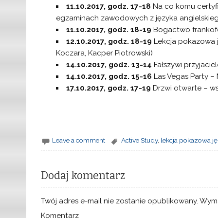
11.10.2017, godz. 17-18
Na co komu certyfi
egzaminach zawodowych z języka angielskiego
11.10.2017, godz. 18-19
Bogactwo frankofo
12.10.2017, godz. 18-19
Lekcja pokazowa j
Koczara, Kacper Piotrowski)
14.10.2017, godz. 13-14
Fałszywi przyjaci
14.10.2017, godz. 15-16
Las Vegas Party – 
17.10.2017, godz. 17-19
Drzwi otwarte – wsz
Leave a comment
Active Study
,
lekcja pokazowa ję
Dodaj komentarz
Twój adres e-mail nie zostanie opublikowany.
Wyma
Komentarz