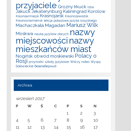
przyjaciele
Grozny
Irkuck
Istra
Jakuck
Jekaterynburg
Kaliningrad
Korolow
Krasnojarsk
Krasnoarmiejsk
Krasnozawodsk
Krasnoznamiensk
lekcja pokazowa języka rosyjskiego
Mariusz Wilk
Machaczkała
Magadan
nazwy
Moskwa
nauka języków obcych
miejscowości
nazwy
mieszkańców miast
Polacy o
Nogińsk
obwód moskiewski
Rosji
przyrostki
szkoły językowe
Wilczy notes
Wyspy
Sołowieckie
безалаберный
Archiwa
wrzesień 2017
P
W
Ś
C
P
S
N
1
2
3
4
5
6
7
8
9
10
11
12
13
14
15
16
17