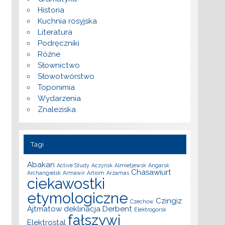
Historia
Kuchnia rosyjska
Literatura
Podręczniki
Różne
Słownictwo
Słowotwórstwo
Toponimia
Wydarzenia
Znaleziska
Tagi
Abakan
Active Study
Aczyńsk
Almietjewsk
Angarsk
Chasawiurt
Archangielsk
Armawir
Artiom
Arzamas
ciekawostki
etymologiczne
Czingiz
Czechow
Ajtmatow
deklinacja
Derbent
Elektrogorsk
fałszywi
Elektrostal