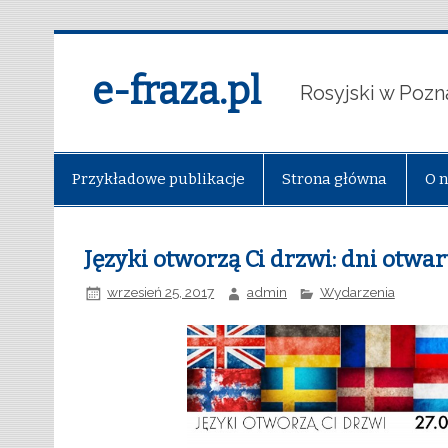
e-fraza.pl
Rosyjski w Pozn
Przykładowe publikacje
Strona główna
O 
Języki otworzą Ci drzwi: dni otwa
wrzesień 25, 2017
admin
Wydarzenia