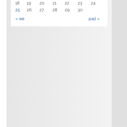
18
19
20
21
22
23
24
25
26
27
28
29
30
« sie
paź »