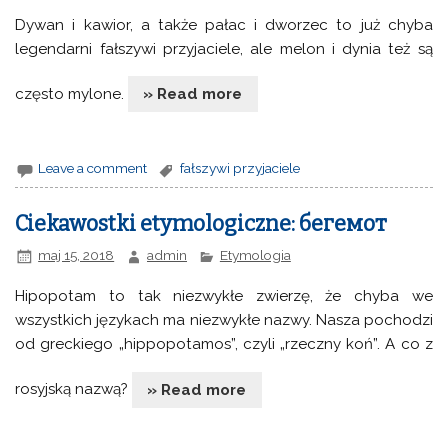
Dywan i kawior, a także pałac i dworzec to już chyba
legendarni fałszywi przyjaciele, ale melon i dynia też są
często mylone.
» Read more
Leave a comment
fałszywi przyjaciele
Ciekawostki etymologiczne: бегемот
maj 15, 2018
admin
Etymologia
Hipopotam to tak niezwykłe zwierzę, że chyba we
wszystkich językach ma niezwykłe nazwy. Nasza pochodzi
od greckiego „hippopotamos”, czyli „rzeczny koń”. A co z
rosyjską nazwą?
» Read more