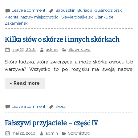
Leave a comment
Babuszkin
,
Buriacja
,
Gusinooziorsk
,
Kiachta
,
nazwy miejscowości
,
Siewierobajkalsk
,
Ułan-Ude
,
Zakamieńsk
Kilka słów o skórze i innych skórkach
maj 29, 2018
admin
Słownictwo
Skóra ludzka, skóra zwierzęca, a może skórka owocu lub
warzywa? Wszystko to po rosyjsku ma swoją nazwę.
» Read more
Leave a comment
skóra
Fałszywi przyjaciele – część IV
maj 22, 2018
admin
Słownictwo