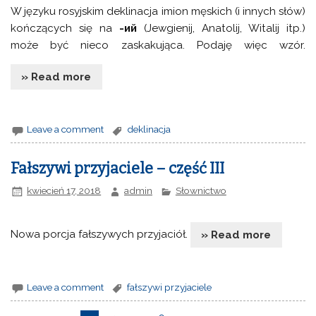
W języku rosyjskim deklinacja imion męskich (i innych słów)
kończących się na
-ий
(Jewgienij, Anatolij, Witalij itp.)
może być nieco zaskakująca. Podaję więc wzór.
» Read more
Leave a comment
deklinacja
Fałszywi przyjaciele – część III
kwiecień 17, 2018
admin
Słownictwo
Nowa porcja fałszywych przyjaciół.
» Read more
Leave a comment
fałszywi przyjaciele