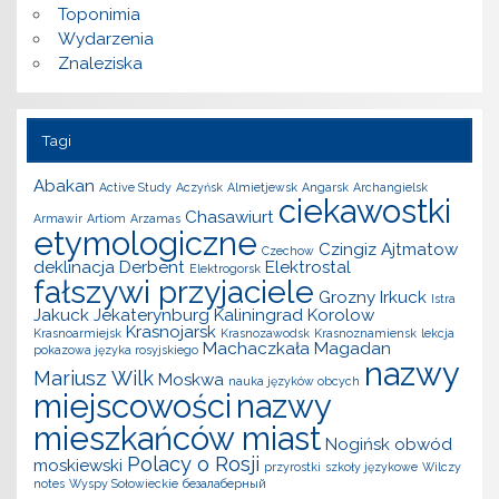
Toponimia
Wydarzenia
Znaleziska
Tagi
Abakan
Active Study
Aczyńsk
Almietjewsk
Angarsk
Archangielsk
ciekawostki
Chasawiurt
Armawir
Artiom
Arzamas
etymologiczne
Czingiz Ajtmatow
Czechow
deklinacja
Derbent
Elektrostal
Elektrogorsk
fałszywi przyjaciele
Grozny
Irkuck
Istra
Jakuck
Jekaterynburg
Kaliningrad
Korolow
Krasnojarsk
Krasnoarmiejsk
Krasnozawodsk
Krasnoznamiensk
lekcja
Machaczkała
Magadan
pokazowa języka rosyjskiego
nazwy
Mariusz Wilk
Moskwa
nauka języków obcych
miejscowości
nazwy
mieszkańców miast
Nogińsk
obwód
Polacy o Rosji
moskiewski
przyrostki
szkoły językowe
Wilczy
notes
Wyspy Sołowieckie
безалаберный