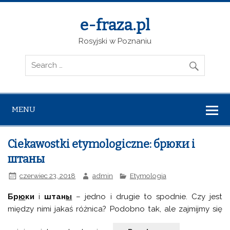
e-fraza.pl
Rosyjski w Poznaniu
MENU
Ciekawostki etymologiczne: брюки i
штаны
czerwiec 23, 2018
admin
Etymologia
Бр
ю
ки
i
штан
ы
– jedno i drugie to spodnie. Czy jest
między nimi jakaś różnica? Podobno tak, ale zajmijmy się