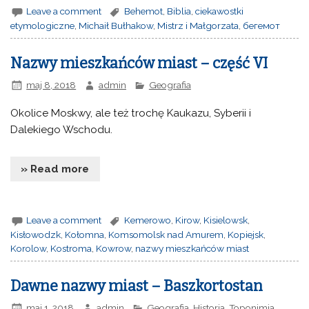
Leave a comment
Behemot
,
Biblia
,
ciekawostki
etymologiczne
,
Michaił Bułhakow
,
Mistrz i Małgorzata
,
бегемот
Nazwy mieszkańców miast – część VI
maj 8, 2018
admin
Geografia
Okolice Moskwy, ale też trochę Kaukazu, Syberii i
Dalekiego Wschodu.
» Read more
Leave a comment
Kemerowo
,
Kirow
,
Kisielowsk
,
Kisłowodzk
,
Kołomna
,
Komsomolsk nad Amurem
,
Kopiejsk
,
Korolow
,
Kostroma
,
Kowrow
,
nazwy mieszkańców miast
Dawne nazwy miast – Baszkortostan
maj 1, 2018
admin
Geografia
,
Historia
,
Toponimia