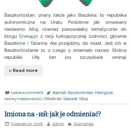
Baszkortostan, znany także jako Baszkiria, to republika
autonomiczna na Uralu. Podobnie jak omawiany
niedawno
Ałtaj
, również pasowałaby tematycznie do
blogu
Enesaj.pl
z racji turkojęzycznej ludności, głównie
Baszkirów i Tatarów. Ale przejdźmy do miast. Jest ich w
Baszkortostanie 21, z czego 5 zmieniało nazwę. Stolicę
republiki, Ufę, ten los szczęśliwie ominął.
» Read more
Leave a comment
Bajmak
,
Baszkortostan
,
Mieżgorje
,
nazwy miejscowości
,
Oktiabrski
,
Saławat
,
Sibaj
Imiona na -ий: jak je odmieniać?
kwiecień 24, 2018
admin
Gramatyka