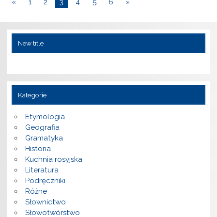
«
1
2
3
4
5
6
»
New title
Kategorie
Etymologia
Geografia
Gramatyka
Historia
Kuchnia rosyjska
Literatura
Podręczniki
Różne
Słownictwo
Słowotwórstwo