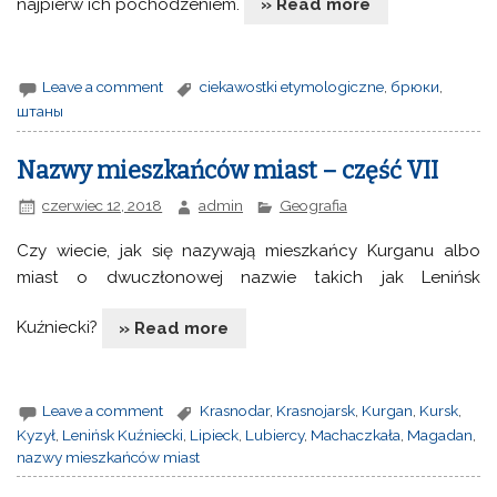
najpierw ich pochodzeniem.
» Read more
Leave a comment
ciekawostki etymologiczne
,
брюки
,
штаны
Nazwy mieszkańców miast – część VII
czerwiec 12, 2018
admin
Geografia
Czy wiecie, jak się nazywają mieszkańcy Kurganu albo
miast o dwuczłonowej nazwie takich jak Lenińsk
Kuźniecki?
» Read more
Leave a comment
Krasnodar
,
Krasnojarsk
,
Kurgan
,
Kursk
,
Kyzył
,
Lenińsk Kuźniecki
,
Lipieck
,
Lubiercy
,
Machaczkała
,
Magadan
,
nazwy mieszkańców miast