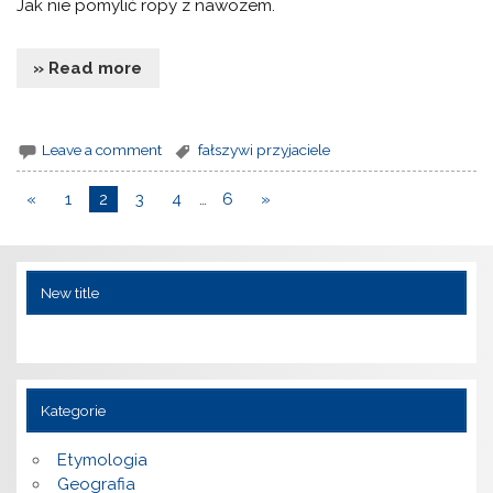
Jak nie pomylić ropy z nawozem.
» Read more
Leave a comment
fałszywi przyjaciele
«
1
2
3
4
…
6
»
New title
Kategorie
Etymologia
Geografia