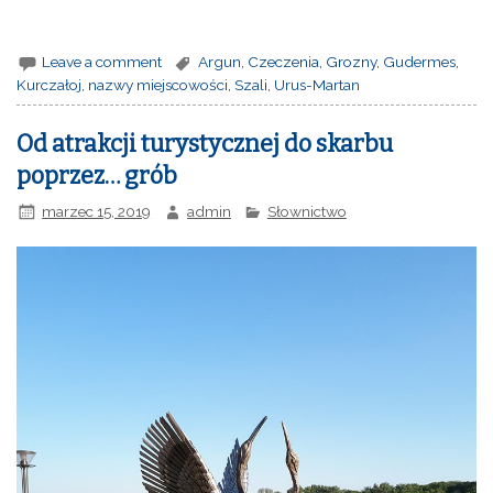
Leave a comment
Argun
,
Czeczenia
,
Grozny
,
Gudermes
,
Kurczałoj
,
nazwy miejscowości
,
Szali
,
Urus-Martan
Od atrakcji turystycznej do skarbu
poprzez… grób
marzec 15, 2019
admin
Słownictwo