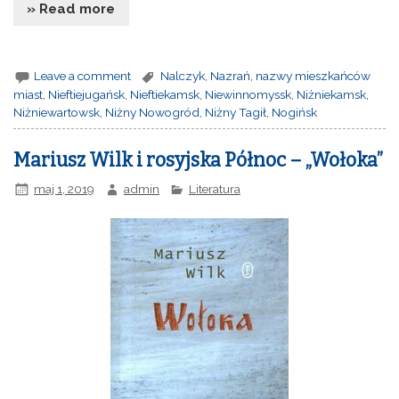
» Read more
Leave a comment
Nalczyk
,
Nazrań
,
nazwy mieszkańców
miast
,
Nieftiejugańsk
,
Nieftiekamsk
,
Niewinnomyssk
,
Niżniekamsk
,
Niżniewartowsk
,
Niżny Nowogród
,
Niżny Tagił
,
Nogińsk
Mariusz Wilk i rosyjska Północ – „Wołoka”
maj 1, 2019
admin
Literatura