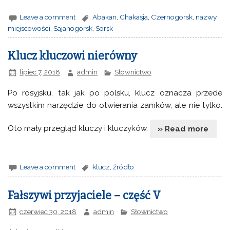
Leave a comment
Abakan
,
Chakasja
,
Czernogorsk
,
nazwy
miejscowości
,
Sajanogorsk
,
Sorsk
Klucz kluczowi nierówny
lipiec 7, 2018
admin
Słownictwo
Po rosyjsku, tak jak po polsku, klucz oznacza przede
wszystkim narzędzie do otwierania zamków, ale nie tylko.
Oto mały przegląd kluczy i kluczyków.
» Read more
Leave a comment
klucz
,
źródło
Fałszywi przyjaciele – część V
czerwiec 30, 2018
admin
Słownictwo