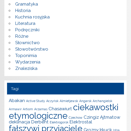
Gramatyka
Historia
Kuchnia rosyjska
Literatura
Podręczniki
Różne
Słownictwo
Słowotwórstwo
Toponimia
Wydarzenia
Znaleziska
Tagi
Abakan
Active Study
Aczyńsk
Almietjewsk
Angarsk
Archangielsk
ciekawostki
Chasawiurt
Armawir
Artiom
Arzamas
etymologiczne
Czingiz Ajtmatow
Czechow
deklinacja
Derbent
Elektrostal
Elektrogorsk
fałszywi przyjaciele
Grozny
Irkuck
Istra