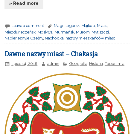
» Read more
Leave a comment
Magnitogorsk
,
Majkop
,
Miass
,
Mieżdurieczeńsk
,
Moskwa
,
Murmańsk
,
Murom
,
Mytiszczi
,
Nabierieżnyje Czełny
,
Nachodka
,
nazwy mieszkańców miast
Dawne nazwy miast – Chakasja
lipiec 14, 2018
admin
Geografia
,
Historia
,
Toponimia