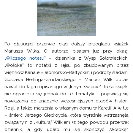
Po dłuuugiej przerwie ciąg dalszy przeglądu książek
Mariusza Wilka. O autorze pisałam już przy okazji
„Wilczego notesu”
– dziennika z Wysp Sołowieckich.
„Wołoka” to notatki z rejsu po zbudowanym przez
więźniów Kanale Białomorsko-Bałtyckim i podróży śladami
Gustawa Herlinga-Grudzińskiego – Mariusz Wilk dotarł
nawet do łagru opisanego w „Innym świecie”. Treść książki
nie ogranicza się jednak do tej tematyki – pojawiają się
nawiązania do znacznie wcześniejszych etapów historii
Rosji, a także marzenia o własnym domu w Karelii. A w tle
– śmierć Jerzego Giedroycia, która wyraźnie wstrząsnęła
związanym z „Kulturą” Wilkiem (z tego powodu przerwał
dziennik, a gdy udało mu się skończyć „Wołokę”,