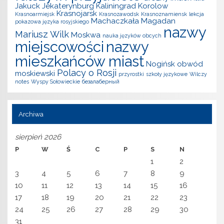
Jakuck
Jekaterynburg
Kaliningrad
Korolow
Krasnojarsk
Krasnoarmiejsk
Krasnozawodsk
Krasnoznamiensk
lekcja
Machaczkała
Magadan
pokazowa języka rosyjskiego
nazwy
Mariusz Wilk
Moskwa
nauka języków obcych
miejscowości
nazwy
mieszkańców miast
Nogińsk
obwód
Polacy o Rosji
moskiewski
przyrostki
szkoły językowe
Wilczy
notes
Wyspy Sołowieckie
безалаберный
Archiwa
sierpień 2026
P
W
Ś
C
P
S
N
1
2
3
4
5
6
7
8
9
10
11
12
13
14
15
16
17
18
19
20
21
22
23
24
25
26
27
28
29
30
31