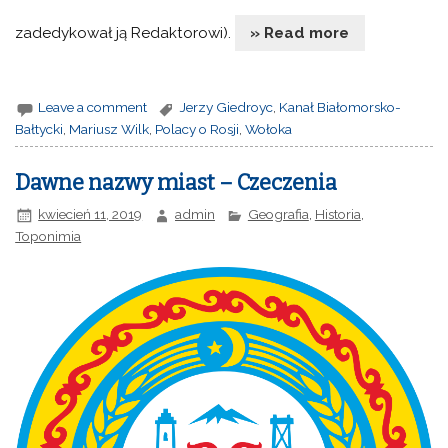
zadedykował ją Redaktorowi).
» Read more
Leave a comment
Jerzy Giedroyc
,
Kanał Białomorsko-
Bałtycki
,
Mariusz Wilk
,
Polacy o Rosji
,
Wołoka
Dawne nazwy miast – Czeczenia
kwiecień 11, 2019
admin
Geografia
,
Historia
,
Toponimia