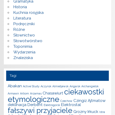
Gramatyka
Historia
Kuchnia rosyjska
Literatura
Podręczniki
Różne
Słownictwo
Słowotwórstwo
Toponimia
Wydarzenia
Znaleziska
Tagi
Abakan
Active Study
Aczyńsk
Almietjewsk
Angarsk
Archangielsk
ciekawostki
Chasawiurt
Armawir
Artiom
Arzamas
etymologiczne
Czingiz Ajtmatow
Czechow
deklinacja
Derbent
Elektrostal
Elektrogorsk
fałszywi przyjaciele
Grozny
Irkuck
Istra