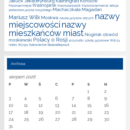
Jakuck
Jekaterynburg
Kaliningrad
Korolow
Krasnojarsk
Krasnoarmiejsk
Krasnozawodsk
Krasnoznamiensk
lekcja
Machaczkała
Magadan
pokazowa języka rosyjskiego
nazwy
Mariusz Wilk
Moskwa
nauka języków obcych
miejscowości
nazwy
mieszkańców miast
Nogińsk
obwód
Polacy o Rosji
moskiewski
przyrostki
szkoły językowe
Wilczy
notes
Wyspy Sołowieckie
безалаберный
Archiwa
sierpień 2026
P
W
Ś
C
P
S
N
1
2
3
4
5
6
7
8
9
10
11
12
13
14
15
16
17
18
19
20
21
22
23
24
25
26
27
28
29
30
31