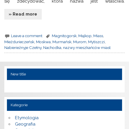
się zdecydować, która nazwa jest właściwa.
» Read more
Leave a comment
Magnitogorsk
,
Majkop
,
Miass
,
Mieżdurieczeńsk
,
Moskwa
,
Murmańsk
,
Murom
,
Mytiszczi
,
Nabierieżnyje Czełny
,
Nachodka
,
nazwy mieszkańców miast
New title
Kategorie
Etymologia
Geografia